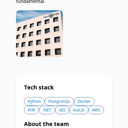
fundamental.
Tech stack
Python
PostgreSQL
Docker
PHP
.NET
GIS
Vue.JS
AWS
About the team