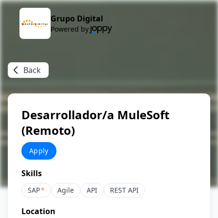
Grupo Digital
Powered by
Back
Desarrollador/a MuleSoft
(Remoto)
Apply
Skills
SAP
*
Agile
API
REST API
Location