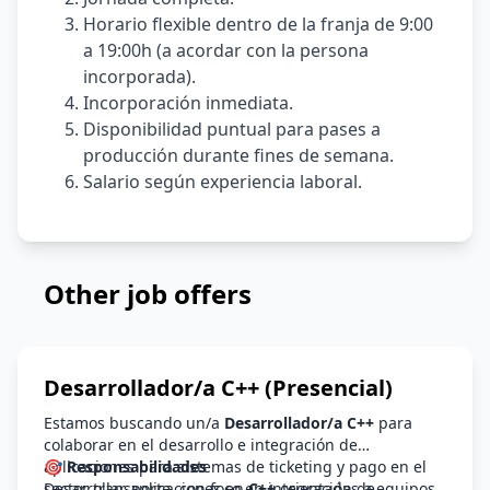
Horario flexible dentro de la franja de 9:00
a 19:00h (a acordar con la persona
incorporada).
Incorporación inmediata.
Disponibilidad puntual para pases a
producción durante fines de semana.
Salario según experiencia laboral.
Other job offers
Desarrollador/a C++ (Presencial)
Estamos buscando un/a
Desarrollador/a C++
para
colaborar en el desarrollo e integración de
aplicaciones para sistemas de ticketing y pago en el
🎯 Responsabilidades
sector transporte, con foco en integración de
Desarrollar aplicaciones en
C++
orientadas a equipos