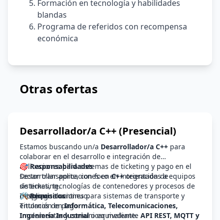
Formación en tecnología y habilidades
blandas
Programa de referidos con recompensa
económica
Otras ofertas
Desarrollador/a C++ (Presencial)
Estamos buscando un/a
Desarrollador/a C++
para
colaborar en el desarrollo e integración de
aplicaciones para sistemas de ticketing y pago en el
🎯 Responsabilidades
sector transporte, con foco en integración de
Desarrollar aplicaciones en
C++
orientadas a equipos
sistemas, tecnologías de contenedores y procesos de
de ticketing.
despliegue continuo.
Integrar soluciones para sistemas de transporte y
🛠️ Requisitos
entornos de pago.
Titulación en
Informática, Telecomunicaciones,
Implementar y comunicar mediante
Ingeniería Industrial
o equivalente.
API REST, MQTT y