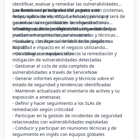
identificar, evaluar y remediar las vulnerabilidades
presentes en los activos de la organización (sistemas,
Las funciones principales del puesto son:
redes, aplicaciones, etc.). Su función principal será de
Responsable de identificar, evaluar, priorizar y
garantizar la seguridad de la infraestructura
gestionar vulnerabilidades de seguridad en la
tecnológica, detectando debilidades antes de que
infraestructura tecnológica de la organización.
- Realizar análisis periódicos de vulnerabilidades
puedan ser explotadas por atacantes.
mediante herramientas automatizadas y técnicas
manuales, con especial énfasis en la plataforma
- Evaluar y clasificar vulnerabilidades según su
Rapid7
criticidad e impacto en el negocio utilizando
metodologías estandarizadas
- Coordinar con equipos técnicos la remediación y
mitigación de vulnerabilidades detectadas
- Gestionar el ciclo de vida completo de
vulnerabilidades a través de ServiceNow
- Generar informes ejecutivos y técnicos sobre el
estado de seguridad y tendencias identificadas
- Mantener actualizado el inventario de activos y su
exposición a amenazas
- Definir y hacer seguimiento a los SLAs de
remediación según criticidad
- Participar en la gestión de incidentes de seguridad
relacionados con vulnerabilidades explotadas
- Conducir y participar en reuniones técnicas y de
seguimiento en inglés con equipos globales