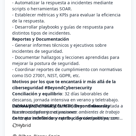
- Automatizar la respuesta a incidentes mediante
scripts o herramientas SOAR.
- Establecer métricas y KPIs para evaluar la eficiencia
de la respuesta.
- Desarrollar playbooks y guías de respuesta para
distintos tipos de incidentes.
Reportes y Documentación
- Generar informes técnicos y ejecutivos sobre
incidentes de seguridad.
- Documentar hallazgos y lecciones aprendidas para
mejorar la postura de seguridad.
- Coordinar reportes de cumplimiento con normativas
como ISO 27001, NIST, GDPR, etc.
Motivos por los que te encantará ir más allá de la
ciberseguridad #BeyondCybersecurity
Conciliación y equilibrio
: 32 días laborables de
descanso, jornada intensiva en verano y teletrabajo.
Carrera profesional y formación continua
INDRAMIND CYBERSECURITY, Beyond diversity
adaptada a
tus necesidades y motivaciones.
Nuestro compromiso es promover ambientes de trabajo
Contrato indefinido y retribución competitiva
en los que se trate con respeto y dignidad a las personas,
, con
acceso a planes de retribución flexible.
procurando el desarrollo profesional de la plantilla y
Hybrid
Programa de bienestar
garantizando la igualdad de oportunidades en su
con acceso a una red de