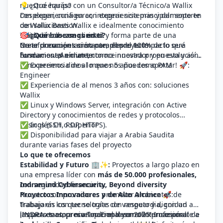
nuestro equipo con un Consultor/a Técnico/a Wallix
💡 ¿Qué harás?
con experiencia en con experiencia principalmente en
Desplegar, configurar, integrar sistemas y dar soporte
con soluciones Wallix e idealmente conocimiento
de Wallix Bastion.
sólido en ciberseguridad y forma parte de una
Trato directo con cliente
🎯
¿Qué buscamos en ti?
transformación constante, donde tu impacto será
Crear documentación para el proyecto
No te preocupes si no cumples el 100% de lo que
fundamental en un entorno innovador y en evolución.
Formaciones a cliente
buscamos. ¡Anímate, conoce nuestra propuesta y así
conoceremos dinos lo que nos puedes aportar! 🚀:
✅ Experiencia de al menos 5 años como PAM
Engineer
✅ Experiencia de al menos 3 años con: soluciones
Wallix
✅ Linux y Windows Server, integración con Active
Directory y conocimientos de redes y protocolos
básicos (SSH, RDP, HTTPS).
✅ Inglés C1 o superior
✅ Disponibilidad para viajar a Arabia Saudita
durante varias fases del proyecto
Lo que te ofrecemos
Estabilidad y Futuro 🏢✨:
Proyectos a largo plazo en
una empresa líder con
más de 50.000 profesionales,
con seguridad financiera.
Indramind Cybersecurity, Beyond diversity
Proyectos Innovadores y de Alto Alcance
Nuestro compromiso es promover ambientes de
🚀:
Trabajarás con tecnologías de vanguardia, con un
trabajo en los que se trate con respeto y dignidad a
impacto tanto a nivel nacional como internacional.
las personas, procurando el desarrollo profesional de
¡INDRA es empresa Top Employer 2025! Incorpórate a