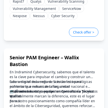
Rapid7
Qualys
Vulnerability Scanning
cualquier discriminación por motivo de género, edad,
discapacidad, orientación sexual, identidad o
Vulnerability Management
ServiceNow
expresión de género, religión, etnia, estado civil o
Nexpose
Nessus
Cyber Security
cualquier otra circunstancia personal o social.
Check offer >
Senior PAM Engineer – Wallix
Bastion
En Indramind Cybersecurity, sabemos que el talento
es la clave para impulsar el cambio y construir un
futuro digital más seguro. Si estás listo para
Lideramos el desarrollo de soluciones tecnológicas
enfrentarte a nuevos desafíos, crecer
punteras que refuerzan la seguridad nacional e
profesionalmente y aportar tu experiencia a proyectos
internacional.
💻 ¡Únete a nuestro equipo en Consultoría Técnica
que realmente marcan la diferencia, este es el lugar
Wallix!
para ti.
En nuestro posicionamiento como compañía líder en
el ámbito de la Ciberseguridad, queremos reforzar