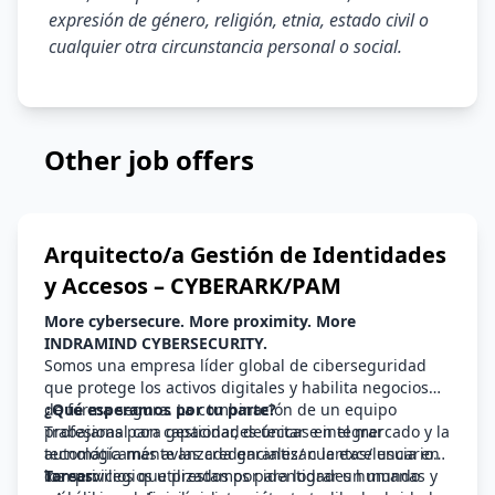
expresión de género, religión, etnia, estado civil o
cualquier otra circunstancia personal o social.
Other job offers
Arquitecto/a Gestión de Identidades
y Accesos – CYBERARK/PAM
More cybersecure. More proximity. More
INDRAMIND CYBERSECURITY.
Somos una empresa líder global de ciberseguridad
que protege los activos digitales y habilita negocios
de forma segura. La combinación de un equipo
¿Qué esperamos por tu parte?
profesional con capacidades únicas en el mercado y la
Trabajaras para gestionar, detectar e integrar
tecnología más avanzada garantizan la excelencia en
automáticamente las credenciales/ cuentas/ usuarios
los servicios que prestamos para lograr un mundo
con privilegios utilizados por identidades humanas y
Tareas: