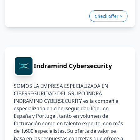
Colaborarás con
referentes tecnológicos del sector
que serán tu inspiración y en los que te reflejarás
Check offer >
para seguir creciendo profesionalmente.
Cultura empática, humana y flexible:
promovemos
un liderazgo cercano marcado por la colaboración y el
trabajo en equipo.
Indramind Cybersecurity
SOMOS LA EMPRESA ESPECIALIZADA EN 
CIBERSEGURIDAD DEL GRUPO INDRA
INDRAMIND CYBERSECURITY es la compañía 
especializada en ciberseguridad líder en 
España y Portugal, tanto en volumen de 
facturación como en talento experto, con más 
de 1.600 especialistas. Su oferta de valor se 
basa en las respuestas concretas que ofrece a 