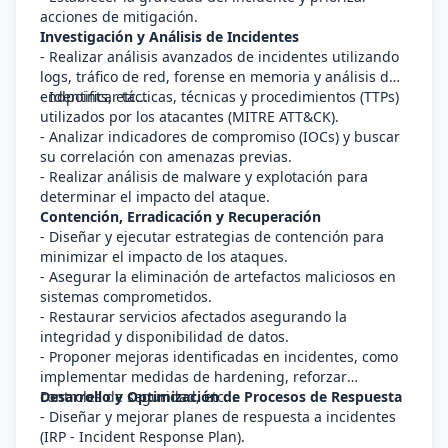
acciones de mitigación.
Investigación y Análisis de Incidentes
- Realizar análisis avanzados de incidentes utilizando
logs, tráfico de red, forense en memoria y análisis de
endpoints, etc...
- Identificar tácticas, técnicas y procedimientos (TTPs)
utilizados por los atacantes (MITRE ATT&CK).
- Analizar indicadores de compromiso (IOCs) y buscar
su correlación con amenazas previas.
- Realizar análisis de malware y explotación para
determinar el impacto del ataque.
Contención, Erradicación y Recuperación
- Diseñar y ejecutar estrategias de contención para
minimizar el impacto de los ataques.
- Asegurar la eliminación de artefactos maliciosos en
sistemas comprometidos.
- Restaurar servicios afectados asegurando la
integridad y disponibilidad de datos.
- Proponer mejoras identificadas en incidentes, como
implementar medidas de hardening, reforzar
controles de seguridad, etc...
Desarrollo y Optimización de Procesos de Respuesta
- Diseñar y mejorar planes de respuesta a incidentes
(IRP - Incident Response Plan).