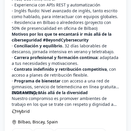
- Experiencia con APIs REST y automatización
- Inglés fluido: Nivel avanzado de inglés, tanto escrito
como hablado, para interactuar con equipos globales.
- Residencia en Bilbao o alrededores (proyecto con
50% de presencialidad en oficina de Bilbao)
Motivos por los que te encantará ir más allá de la
ciberseguridad #BeyondCybersecurity
·
Conciliación y equilibrio.
32 días laborables de
descanso, jornada intensiva en verano y teletrabajo.
·
Carrera profesional y formación continua:
adaptada
a tus necesidades y motivaciones.
·
Contrato indefinido y retribución competitiva
, con
acceso a planes de retribución flexible.
·
Programa de bienestar
con acceso a una red de
gimnasios, servicio de telemedicina en línea gratuita y
otras ventajas.
INDRAMIND, Más allá de la diversidad
Nuestro compromiso es promover ambientes de
trabajo en los que se trate con respeto y dignidad a
las personas, procurando el desarrollo profesional de
Hybrid
la plantilla y garantizando la igualdad de
oportunidades en su selección, formación y
Bilbao, Biscay, Spain
promoción ofreciendo un entorno de trabajo libre de