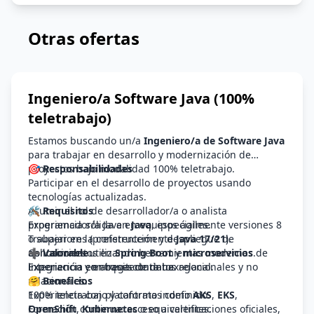
Otras ofertas
Ingeniero/a Software Java (100%
teletrabajo)
Estamos buscando un/a
Ingeniero/a de Software Java
para trabajar en desarrollo y modernización de
proyectos bajo modalidad 100% teletrabajo.
🎯 Responsabilidades
Participar en el desarrollo de proyectos usando
tecnologías actualizadas.
Asumir el rol de desarrollador/a o analista
🛠️ Requisitos
programador/a Java en equipos ágiles.
Experiencia sólida en
Java
, especialmente versiones 8
Trabajar en la construcción y despliegue de
o superiores (preferentemente
Java 17/21
).
aplicaciones utilizando herramientas modernas de
Conocimientos en
➕ Valorable
Spring Boot
y
microservicios
.
integración y entrega continua.
Experiencia con bases de datos relacionales y no
Experiencia en arquitectura hexagonal.
relacionales.
🤗 Beneficios
Experiencia con plataformas como
100% teletrabajo y contrato indefinido.
AKS
,
EKS
,
OpenShift
Formación continua: acceso a certificaciones oficiales,
,
Kubernetes
o equivalentes.