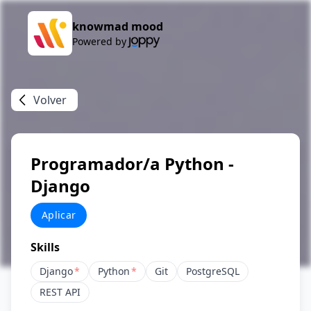
knowmad mood
Powered by
Volver
Programador/a Python -
Django
Aplicar
Skills
Django
*
Python
*
Git
PostgreSQL
REST API