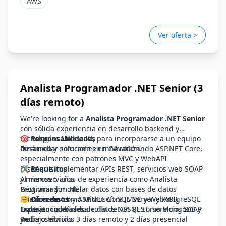
AWS
Teambuilding activities and a positive team culture
Ambassador program and peer recognition with
"Kudos"
Flexible benefits plan (health insurance,
Ver oferta >
transportation, childcare, meal vouchers)
Annual surprises for special occasions (work
anniversaries, birthdays, and more)
Analista Programador .NET Senior (3
días remoto)
We're looking for a
Analista Programador .NET Senior
con sólida experiencia en desarrollo backend y
tecnologías Microsoft, para incorporarse a un equipo
🎯 Responsabilidades
dinámico y enfocado en innovación.
Desarrollar soluciones en C# utilizando ASP.NET Core,
especialmente con patrones MVC y WebAPI
Diseñar e implementar APIs REST, servicios web SOAP
🛠️ Requisitos
y microservicios
Al menos 5 años de experiencia como Analista
Gestionar y modelar datos con bases de datos
Programador .NET
relacionales como Microsoft SQL Server y PostgreSQL
Dominio de C# y ASP.NET Core (MVC y WebAPI)
🤗 Ofrecemos
Trabajar con bases de datos NoSQL como MongoDB y
Experiencia en desarrollo de API REST, servicios SOAP
Contrato indefinido
Redis
y microservicios
Trabajo híbrido: 3 días remoto y 2 días presencial