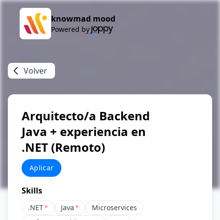
knowmad mood
Powered by
Volver
Arquitecto/a Backend
Java + experiencia en
.NET (Remoto)
Aplicar
Skills
.NET
*
Java
*
Microservices