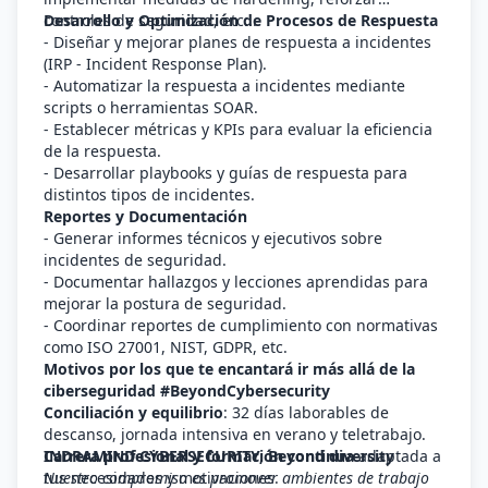
controles de seguridad, etc...
Desarrollo y Optimización de Procesos de Respuesta
- Diseñar y mejorar planes de respuesta a incidentes
(IRP - Incident Response Plan).
- Automatizar la respuesta a incidentes mediante
scripts o herramientas SOAR.
- Establecer métricas y KPIs para evaluar la eficiencia
de la respuesta.
- Desarrollar playbooks y guías de respuesta para
distintos tipos de incidentes.
Reportes y Documentación
- Generar informes técnicos y ejecutivos sobre
incidentes de seguridad.
- Documentar hallazgos y lecciones aprendidas para
mejorar la postura de seguridad.
- Coordinar reportes de cumplimiento con normativas
como ISO 27001, NIST, GDPR, etc.
Motivos por los que te encantará ir más allá de la
ciberseguridad #BeyondCybersecurity
Conciliación y equilibrio
: 32 días laborables de
descanso, jornada intensiva en verano y teletrabajo.
Carrera profesional y formación continua
INDRAMIND CYBERSECURITY, Beyond diversity
adaptada a
tus necesidades y motivaciones.
Nuestro compromiso es promover ambientes de trabajo