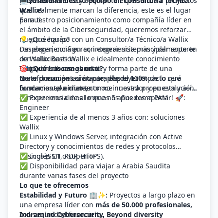
profesionalmente y aportar tu experiencia a proyectos
internacional.
💻 ¡Únete a nuestro equipo en Consultoría Técnica
que realmente marcan la diferencia, este es el lugar
Wallix!
para ti.
En nuestro posicionamiento como compañía líder en
el ámbito de la Ciberseguridad, queremos reforzar
nuestro equipo con un Consultor/a Técnico/a Wallix
💡 ¿Qué harás?
con experiencia en con experiencia principalmente en
Desplegar, configurar, integrar sistemas y dar soporte
con soluciones Wallix e idealmente conocimiento
de Wallix Bastion.
sólido en ciberseguridad y forma parte de una
Trato directo con cliente
🎯
¿Qué buscamos en ti?
transformación constante, donde tu impacto será
Crear documentación para el proyecto
No te preocupes si no cumples el 100% de lo que
fundamental en un entorno innovador y en evolución.
Formaciones a cliente
buscamos. ¡Anímate, conoce nuestra propuesta y así
conoceremos dinos lo que nos puedes aportar! 🚀:
✅ Experiencia de al menos 5 años como PAM
Engineer
✅ Experiencia de al menos 3 años con: soluciones
Wallix
✅ Linux y Windows Server, integración con Active
Directory y conocimientos de redes y protocolos
básicos (SSH, RDP, HTTPS).
✅ Inglés C1 o superior
✅ Disponibilidad para viajar a Arabia Saudita
durante varias fases del proyecto
Lo que te ofrecemos
Estabilidad y Futuro 🏢✨:
Proyectos a largo plazo en
una empresa líder con
más de 50.000 profesionales,
con seguridad financiera.
Indramind Cybersecurity, Beyond diversity