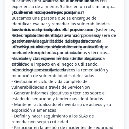
Buscamos un/a
Analista de Vulnerabilidades
con
experiencia de al menos 5 años en un rol similar que
resida en Bilbao (o alrededores).
¿Cuál es el reto que te proponemos?
Buscamos una persona que se encargue de
identificar, evaluar y remediar las vulnerabilidades
presentes en los activos de la organización (sistemas,
Las funciones principales del puesto son:
redes, aplicaciones, etc.). Su función principal será de
Responsable de identificar, evaluar, priorizar y
garantizar la seguridad de la infraestructura
gestionar vulnerabilidades de seguridad en la
tecnológica, detectando debilidades antes de que
infraestructura tecnológica de la organización.
- Realizar análisis periódicos de vulnerabilidades
puedan ser explotadas por atacantes.
mediante herramientas automatizadas y técnicas
manuales, con especial énfasis en la plataforma
- Evaluar y clasificar vulnerabilidades según su
Rapid7
criticidad e impacto en el negocio utilizando
metodologías estandarizadas
- Coordinar con equipos técnicos la remediación y
mitigación de vulnerabilidades detectadas
- Gestionar el ciclo de vida completo de
vulnerabilidades a través de ServiceNow
- Generar informes ejecutivos y técnicos sobre el
estado de seguridad y tendencias identificadas
- Mantener actualizado el inventario de activos y su
exposición a amenazas
- Definir y hacer seguimiento a los SLAs de
remediación según criticidad
- Participar en la gestión de incidentes de seguridad