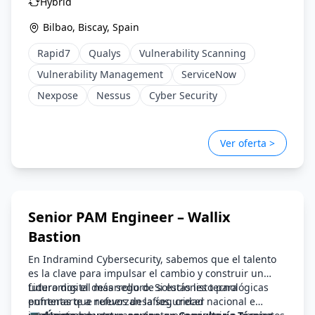
Hybrid
la plantilla y garantizando la igualdad de
oportunidades en su selección, formación y
Bilbao, Biscay, Spain
promoción ofreciendo un entorno de trabajo libre de
Rapid7
Qualys
Vulnerability Scanning
cualquier discriminación por motivo de género, edad,
discapacidad, orientación sexual, identidad o
Vulnerability Management
ServiceNow
expresión de género, religión, etnia, estado civil o
Nexpose
Nessus
Cyber Security
cualquier otra circunstancia personal o social.
Ver oferta >
Senior PAM Engineer – Wallix
Bastion
En Indramind Cybersecurity, sabemos que el talento
es la clave para impulsar el cambio y construir un
futuro digital más seguro. Si estás listo para
Lideramos el desarrollo de soluciones tecnológicas
enfrentarte a nuevos desafíos, crecer
punteras que refuerzan la seguridad nacional e