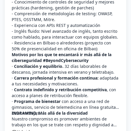
- Conocimiento de controles de seguridad y mejores
prácticas (hardening, gestión de parches)
- Comprensión de metodologías de testing: OWASP,
PTES, OSSTMM, Mitre.
- Experiencia con APIs REST y automatización
- Inglés fluido: Nivel avanzado de inglés, tanto escrito
como hablado, para interactuar con equipos globales.
- Residencia en Bilbao o alrededores (proyecto con
50% de presencialidad en oficina de Bilbao)
Motivos por los que te encantará ir más allá de la
ciberseguridad #BeyondCybersecurity
·
Conciliación y equilibrio.
32 días laborables de
descanso, jornada intensiva en verano y teletrabajo.
·
Carrera profesional y formación continua:
adaptada
a tus necesidades y motivaciones.
·
Contrato indefinido y retribución competitiva
, con
acceso a planes de retribución flexible.
·
Programa de bienestar
con acceso a una red de
gimnasios, servicio de telemedicina en línea gratuita y
otras ventajas.
INDRAMIND, Más allá de la diversidad
Nuestro compromiso es promover ambientes de
trabajo en los que se trate con respeto y dignidad a
las personas, procurando el desarrollo profesional de