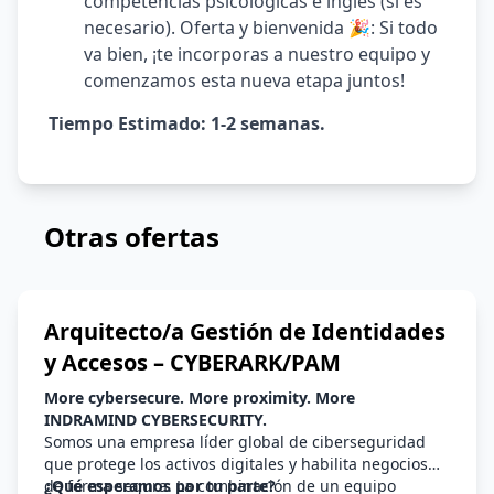
competencias psicológicas e inglés (si es
necesario). Oferta y bienvenida 🎉: Si todo
va bien, ¡te incorporas a nuestro equipo y
comenzamos esta nueva etapa juntos!
Tiempo Estimado: 1-2 semanas.
Otras ofertas
Arquitecto/a Gestión de Identidades
y Accesos – CYBERARK/PAM
More cybersecure. More proximity. More
INDRAMIND CYBERSECURITY.
Somos una empresa líder global de ciberseguridad
que protege los activos digitales y habilita negocios
de forma segura. La combinación de un equipo
¿Qué esperamos por tu parte?