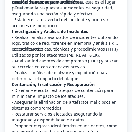
que realmente marcan la diferencia, este es el lugar
entorno innovador y en evolución.
Gestión de Respuesta a Incidentes
para ti.
- Gestionar la respuesta a incidentes de seguridad,
asegurando una acción rápida y efectiva.
- Establecer la gravedad del incidente y priorizar
acciones de mitigación.
Investigación y Análisis de Incidentes
- Realizar análisis avanzados de incidentes utilizando
logs, tráfico de red, forense en memoria y análisis de
endpoints, etc...
- Identificar tácticas, técnicas y procedimientos (TTPs)
utilizados por los atacantes (MITRE ATT&CK).
- Analizar indicadores de compromiso (IOCs) y buscar
su correlación con amenazas previas.
- Realizar análisis de malware y explotación para
determinar el impacto del ataque.
Contención, Erradicación y Recuperación
- Diseñar y ejecutar estrategias de contención para
minimizar el impacto de los ataques.
- Asegurar la eliminación de artefactos maliciosos en
sistemas comprometidos.
- Restaurar servicios afectados asegurando la
integridad y disponibilidad de datos.
- Proponer mejoras identificadas en incidentes, como
implementar medidas de hardening, reforzar