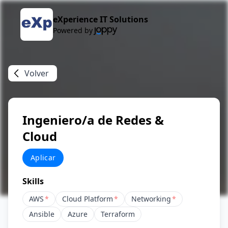
eXperience IT Solutions
Powered by
Volver
Ingeniero/a de Redes &
Cloud
Aplicar
Skills
AWS
*
Cloud Platform
*
Networking
*
Ansible
Azure
Terraform