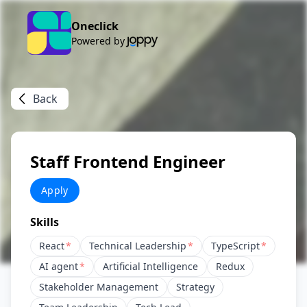
Oneclick
Powered by
Back
Staff Frontend Engineer
Apply
Skills
React
*
Technical Leadership
*
TypeScript
*
AI agent
*
Artificial Intelligence
Redux
Stakeholder Management
Strategy