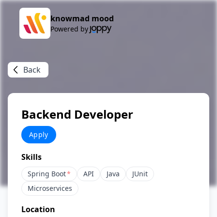
knowmad mood
Powered by
Back
Backend Developer
Apply
Skills
Spring Boot
*
API
Java
JUnit
Microservices
Location