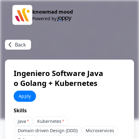
knowmad mood
Powered by
Back
Ingeniero Software Java
o Golang + Kubernetes
Apply
Skills
Java
*
Kubernetes
*
Domain-driven Design (DDD)
Microservices