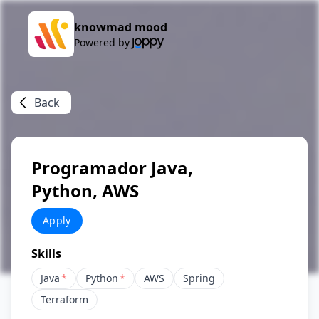
knowmad mood
Powered by
Back
Programador Java,
Python, AWS
Apply
Skills
Java
*
Python
*
AWS
Spring
Terraform