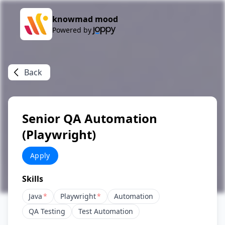
knowmad mood
Powered by
Back
Senior QA Automation
(Playwright)
Apply
Skills
Java
*
Playwright
*
Automation
QA Testing
Test Automation